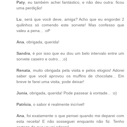
Paty
, eu também achei fantástico, e não deu outra: ficou
uma perdição!
Lu
, será que você deve, amiga? Acho que eu engordei 2
quilinhos só comendo este sorvete! Mas confesso que
valeu a pena... :oP
Ana
, obrigada, querida!
Sandra
, é por isso que eu dou um belo intervalo entre um
sorvete caseiro e outro... ;o)
Renata
, muito obrigada pela visita e pelos elogios! Adorei
saber que você aprovou os muffins de chocolate... Em
breve te farei uma visita, pode deixar!
Junia
, obrigada, querida! Pode passear à vontade... :o)
Patrícia
, o sabor é realmente incrível!
Ana
, foi exatamente o que pensei quando me deparei com
esta receita! E não sosseguei enquanto não fiz. Tenho