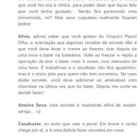
que você fez era a minha, para poder dizer que fiquei feliz
que você tenha gostado... Senão fico parecendo uma
convencida, né? Mas seus cupcakes realmente ficaram
lindos!
Silvia
, adorei saber que você gostou do Cinara's Place!
Olha, a orientação que algumas receitas de sorvete dão é
que você deve levar o creme ao freezer, tirar depois de
uma hora e bater na batedeira. Volte ao freezer e repita a
operação de tirar e bater mais 3 vezes, com intervalos de
uma hora. É trabalhoso e o resultado não fica igualzinho,
mas é o único jeito para quem não tem sorveteira. No caso
deste sorvete, você deve adicionar as amêndoas com
chocolate na última vez que for bater. Depois me conte se
decidir fazer!
Ameixa Seca
, este sorvete é realmente difícil de resistir,
amiga... :o)
Cacahuete
, eu acho que vale a pena! Em breve o verão
chega por aí, e é uma delícia fazer sorvetes em casa.