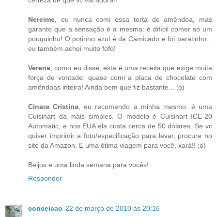
certeza de que vc vai adorar!
Nereime
, eu nunca comi essa torta de amêndoa, mas
garanto que a sensação é a mesma: é difícil comer só um
pouquinho! O potinho azul é da Camicado e foi baratinho...
eu também achei muito fofo!
Verena
, como eu disse, esta é uma receita que exige muita
força de vontade: quase comi a placa de chocolate com
amêndoas inteira! Ainda bem que fiz bastante... ;o)
Cinara Cristina
, eu recomendo a minha mesmo: é uma
Cuisinart da mais simples. O modelo é Cuisinart ICE-20
Automatic, e nos EUA ela custa cerca de 50 dólares. Se vc
quiser imprimir a foto/especificação para levar, procure no
site da Amazon. E uma ótima viagem para você, xará!! ;o)
Beijos e uma linda semana para vocês!
Responder
conceicao
22 de março de 2010 às 20:16