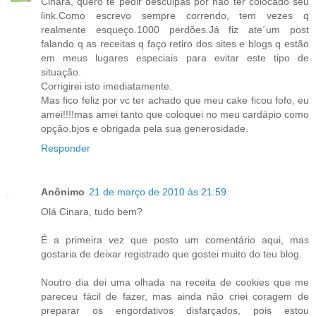
Cinara, quero te pedir desculpas por não ter colocado seu
link.Como escrevo sempre correndo, tem vezes q
realmente esqueço.1000 perdões.Já fiz ate´um post
falando q as receitas q faço retiro dos sites e blogs q estão
em meus lugares especiais para evitar este tipo de
situação.
Corrigirei isto imediatamente.
Mas fico feliz por vc ter achado que meu cake ficou fofo, eu
amei!!!!mas amei tanto que coloquei no meu cardápio como
opção.bjos e obrigada pela sua generosidade.
Responder
Anônimo
21 de março de 2010 às 21:59
Olá Cinara, tudo bem?
É a primeira vez que posto um comentário aqui, mas
gostaria de deixar registrado que gostei muito do teu blog.
Noutro dia dei uma olhada na receita de cookies que me
pareceu fácil de fazer, mas ainda não criei coragem de
preparar os engordativos disfarçados, pois estou