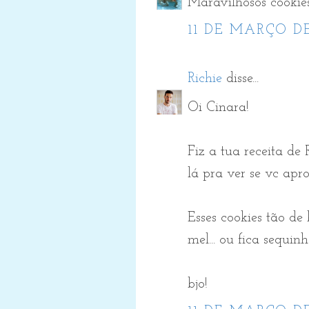
Maravilhosos cookies
11 DE MARÇO DE
Richie
disse...
Oi Cinara!
Fiz a tua receita de 
lá pra ver se vc apro
Esses cookies tão de
mel... ou fica sequi
bjo!