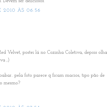
. Devem ser deliciosos.
 2010 ÀS 06:56
Red Velvet, postei lá no Cozinha Coletiva, depois olh
va ;)
 babar.. pela foto parece q ficam macios, tipo pão de
nho mesmo?