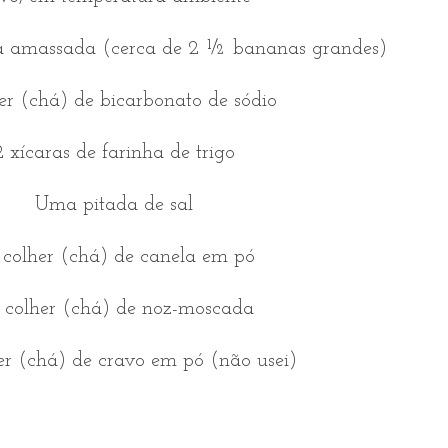
na amassada (cerca de 2 ½ bananas grandes)
her (chá) de bicarbonato de sódio
2 xícaras de farinha de trigo
Uma pitada de sal
 colher (chá) de canela em pó
2 colher (chá) de noz-moscada
her (chá) de cravo em pó (não usei)