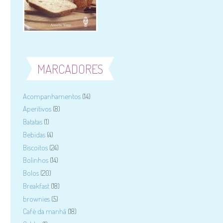
MARCADORES
Acompanhamentos
(14)
Aperitivos
(8)
Batatas
(1)
Bebidas
(4)
Biscoitos
(24)
Bolinhos
(14)
Bolos
(20)
Breakfast
(18)
brownies
(5)
Café da manhã
(18)