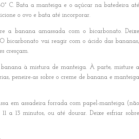
0° C. Bata a manteiga e o açúcar na batedeira at
icione o ovo e bata até incorporar.
re a banana amassada com o bicarbonato. Deix
O bicarbonato vai reagir com o ácido das bananas
es cresçam.
banana à mistura de manteiga. À parte, misture 
iarias, peneire-as sobre o creme de banana e manteig
ssa em assadeira forrada com papel-manteiga (nã
e
11 a
13 minutos, ou até dourar. Deixe esfriar sobr