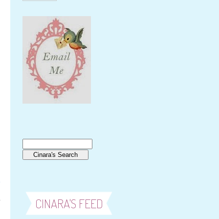
e
m
CINARA'S FEED
o