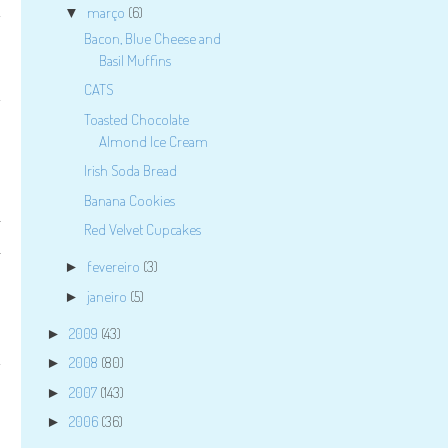
março
(6)
▼
é
Bacon, Blue Cheese and
Basil Muffins
CATS
e
Toasted Chocolate
,
Almond Ice Cream
Irish Soda Bread
Banana Cookies
a
Red Velvet Cupcakes
a
fevereiro
(3)
►
janeiro
(5)
►
o
2009
(43)
►
2008
(80)
►
e
2007
(143)
►
2006
(36)
►