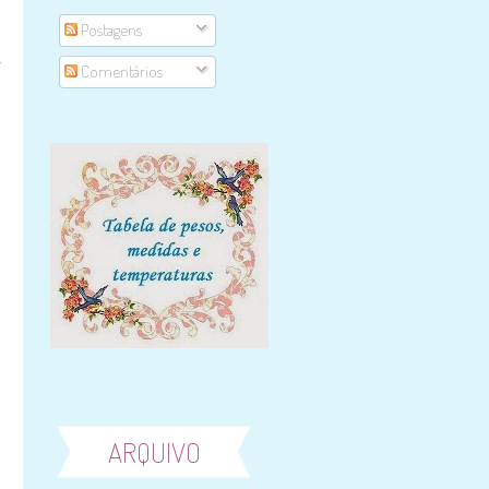
s
Postagens
á
Comentários
s
o
s
ARQUIVO