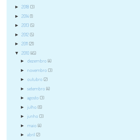
2018
(3)
►
2014
(1)
►
2013
(5)
►
2012
(5)
►
2011
(21)
►
2010
(45)
▼
dezembro
(4)
►
novembro
(3)
►
outubro
(2)
►
setembro
(4)
►
agosto
(3)
►
julho
(6)
►
junho
(3)
►
maio
(4)
►
abril
(2)
►