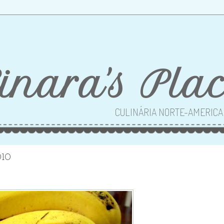
inara's Pla
CULINÁRIA NORTE-AMERIC
010