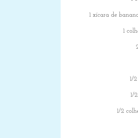
1 xícara de bana
1 col
1/2
1/
1/2 col