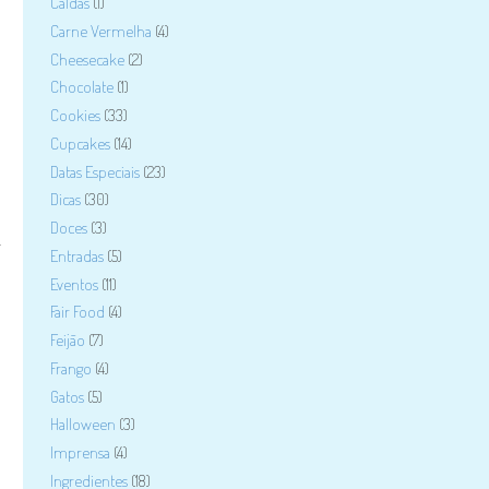
Caldas
(1)
Carne Vermelha
(4)
Cheesecake
(2)
Chocolate
(1)
Cookies
(33)
Cupcakes
(14)
Datas Especiais
(23)
Dicas
(30)
Doces
(3)
a
Entradas
(5)
Eventos
(11)
Fair Food
(4)
Feijão
(7)
Frango
(4)
Gatos
(5)
Halloween
(3)
Imprensa
(4)
Ingredientes
(18)