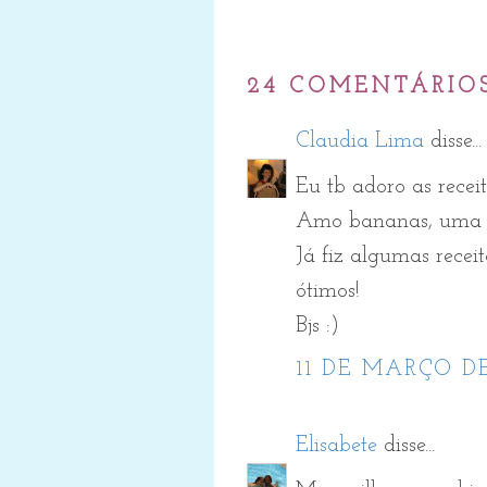
24 COMENTÁRIO
Claudia Lima
disse...
Eu tb adoro as recei
Amo bananas, uma fr
Já fiz algumas recei
ótimos!
Bjs :)
11 DE MARÇO DE
Elisabete
disse...