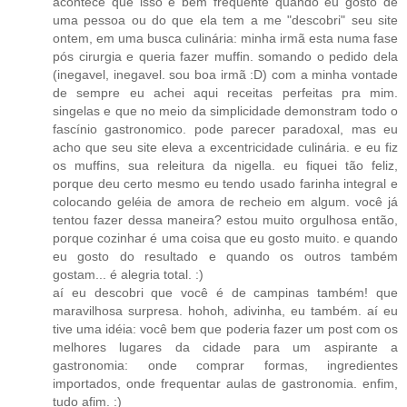
acontece que isso é bem frequente quando eu gosto de
uma pessoa ou do que ela tem a me "descobri" seu site
ontem, em uma busca culinária: minha irmã esta numa fase
pós cirurgia e queria fazer muffin. somando o pedido dela
(inegavel, inegavel. sou boa irmã :D) com a minha vontade
de sempre eu achei aqui receitas perfeitas pra mim.
singelas e que no meio da simplicidade demonstram todo o
fascínio gastronomico. pode parecer paradoxal, mas eu
acho que seu site eleva a excentricidade culinária. e eu fiz
os muffins, sua releitura da nigella. eu fiquei tão feliz,
porque deu certo mesmo eu tendo usado farinha integral e
colocando geléia de amora de recheio em algum. você já
tentou fazer dessa maneira? estou muito orgulhosa então,
porque cozinhar é uma coisa que eu gosto muito. e quando
eu gosto do resultado e quando os outros também
gostam... é alegria total. :)
aí eu descobri que você é de campinas também! que
maravilhosa surpresa. hohoh, adivinha, eu também. aí eu
tive uma idéia: você bem que poderia fazer um post com os
melhores lugares da cidade para um aspirante a
gastronomia: onde comprar formas, ingredientes
importados, onde frequentar aulas de gastronomia. enfim,
tudo afim. :)