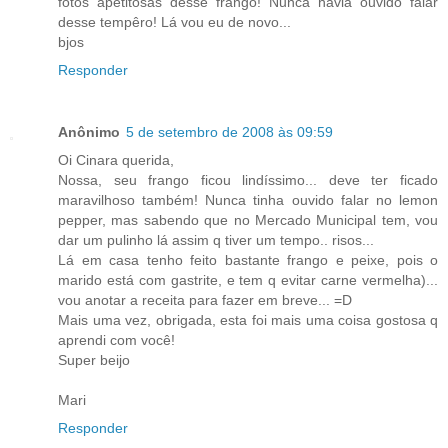
fotos apetitosas desse frango! Nunca havia ouvido falar
desse tempêro! Lá vou eu de novo...
bjos
Responder
Anônimo
5 de setembro de 2008 às 09:59
Oi Cinara querida,
Nossa, seu frango ficou lindíssimo... deve ter ficado
maravilhoso também! Nunca tinha ouvido falar no lemon
pepper, mas sabendo que no Mercado Municipal tem, vou
dar um pulinho lá assim q tiver um tempo.. risos...
Lá em casa tenho feito bastante frango e peixe, pois o
marido está com gastrite, e tem q evitar carne vermelha)...
vou anotar a receita para fazer em breve... =D
Mais uma vez, obrigada, esta foi mais uma coisa gostosa q
aprendi com você!
Super beijo
Mari
Responder