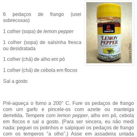
6 pedaços de frango (usei
sobrecoxas)
1 colher (sopa) de
lemon pepper
1 colher (sopa) de salsinha fresca
ou desidratada
1 colher (chá) de alho em pó
1 colher (chá) de cebola em flocos
Sal a gosto
Pré-aqueça o forno a 200° C. Fure os pedaços de frango
com u
m garfo e pincele-os com azeite ou manteiga
derretida. Tempere com
lemon pepper
, alho em pó, cebola
em flocos e sal a gosto. (Para ser sincera, eu não medi
nada: peguei os potinhos e salpiquei os pedaços de frango
com os temperos "a olho".)
Asse em assadeira untada