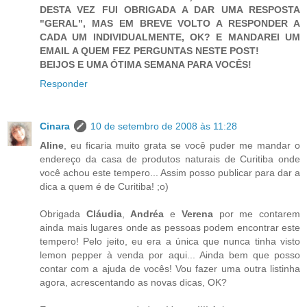
DESTA VEZ FUI OBRIGADA A DAR UMA RESPOSTA
"GERAL", MAS EM BREVE VOLTO A RESPONDER A
CADA UM INDIVIDUALMENTE, OK? E MANDAREI UM
EMAIL A QUEM FEZ PERGUNTAS NESTE POST!
BEIJOS E UMA ÓTIMA SEMANA PARA VOCÊS!
Responder
Cinara
10 de setembro de 2008 às 11:28
Aline
, eu ficaria muito grata se você puder me mandar o
endereço da casa de produtos naturais de Curitiba onde
você achou este tempero... Assim posso publicar para dar a
dica a quem é de Curitiba! ;o)
Obrigada
Cláudia
,
Andréa
e
Verena
por me contarem
ainda mais lugares onde as pessoas podem encontrar este
tempero! Pelo jeito, eu era a única que nunca tinha visto
lemon pepper à venda por aqui... Ainda bem que posso
contar com a ajuda de vocês! Vou fazer uma outra listinha
agora, acrescentando as novas dicas, OK?