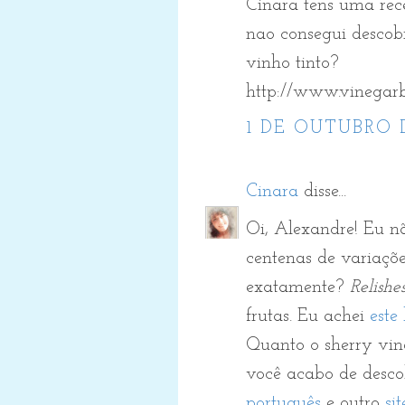
Cinara tens uma rec
nao consegui descobr
vinho tinto?
http://www.vinegarb
1 DE OUTUBRO D
Cinara
disse...
Oi, Alexandre! Eu n
centenas de variaçõe
exatamente?
Relishe
frutas. Eu achei
este 
Quanto o sherry vin
você acabo de desco
português
e outro
si