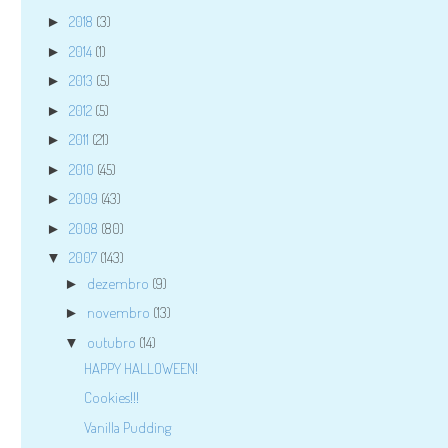
2018
(3)
►
2014
(1)
►
2013
(5)
►
2012
(5)
►
2011
(21)
►
2010
(45)
►
2009
(43)
►
2008
(80)
►
2007
(143)
▼
dezembro
(9)
►
novembro
(13)
►
outubro
(14)
▼
HAPPY HALLOWEEN!
Cookies!!!
Vanilla Pudding