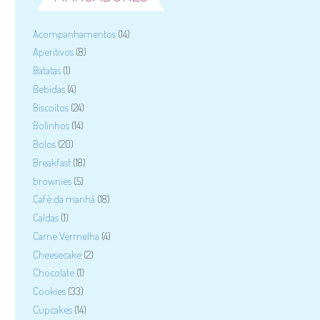
Acompanhamentos
(14)
Aperitivos
(8)
Batatas
(1)
Bebidas
(4)
Biscoitos
(24)
Bolinhos
(14)
Bolos
(20)
Breakfast
(18)
brownies
(5)
Café da manhã
(18)
Caldas
(1)
Carne Vermelha
(4)
Cheesecake
(2)
Chocolate
(1)
Cookies
(33)
Cupcakes
(14)