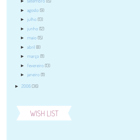
setembro
(15)
►
agosto
(9)
►
julho
(13)
►
junho
(12)
►
maio
(15)
►
abril
(8)
►
março
(11)
►
fevereiro
(13)
►
janeiro
(11)
►
2006
(36)
►
WISH LIST