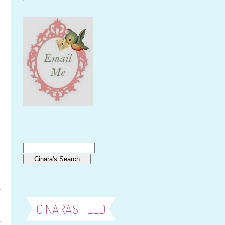
a
s
CINARA'S FEED
1