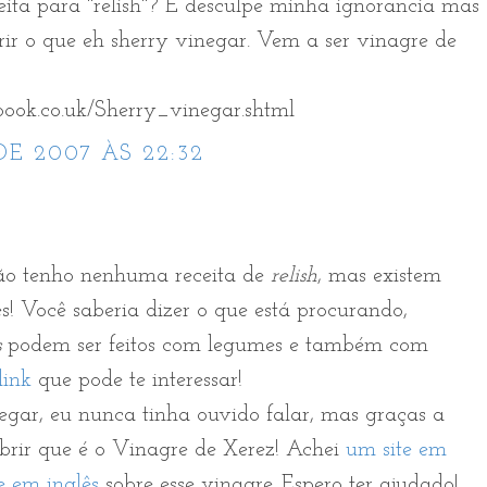
eita para "relish"? E desculpe minha ignorancia mas
ir o que eh sherry vinegar. Vem a ser vinagre de
ook.co.uk/Sherry_vinegar.shtml
E 2007 ÀS 22:32
ão tenho nenhuma receita de
relish
, mas existem
s! Você saberia dizer o que está procurando,
s
podem ser feitos com legumes e também com
link
que pode te interessar!
egar, eu nunca tinha ouvido falar, mas graças a
brir que é o Vinagre de Xerez! Achei
um site em
te em inglês
sobre esse vinagre. Espero ter ajudado!