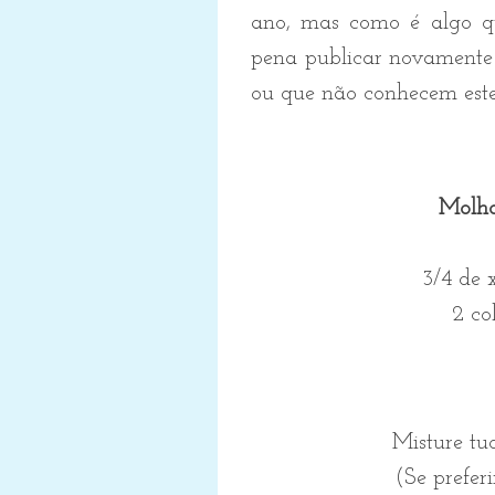
ano, mas como é algo qu
pena publicar novamente 
ou que não conhecem este 
Molho
3/4 de 
2 co
Misture tu
(Se prefer