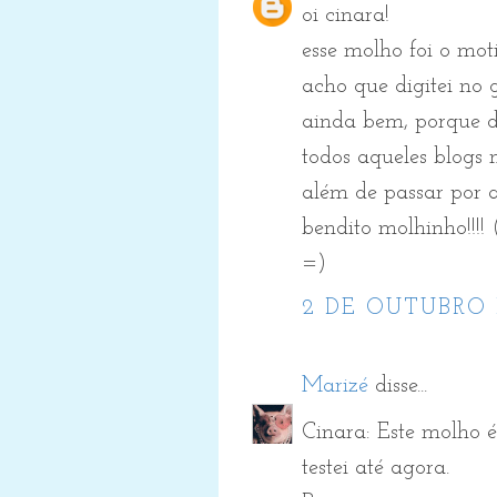
oi cinara!
esse molho foi o mot
acho que digitei no 
ainda bem, porque de
todos aqueles blogs n
além de passar por a
bendito molhinho!!!!
=)
2 DE OUTUBRO 
Marizé
disse...
Cinara: Este molho é
testei até agora.