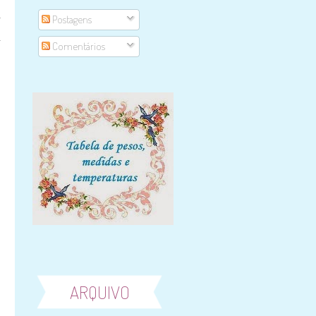
a
Postagens
i
Comentários
ARQUIVO